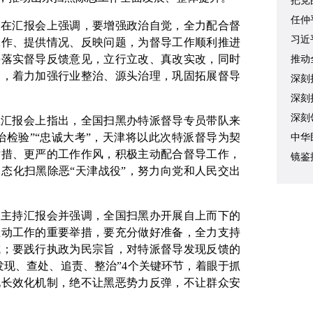
把党
任仲
云在汇报会上强调，要增强政治自觉，全力配合督
习近
工作、提供情况、反映问题，为督导工作顺利推进
决落实督导反馈意见，立行立改、真改实改，同时
讲话
推动
制，着力加强行业整治、源头治理，巩固拓展督导
深刻
深刻
深刻
在汇报会上指出，全国扫黑办特派督导专员带队来
治检验”“忠诚大考”，天津将以此次特派督导为契
命运
中华
举措、更严的工作作风，积极主动配合督导工作，
趋、
镜鉴
态化扫黑除恶“天津战役”，努力向党和人民交出
勋主持汇报会并强调，全国扫黑办开展自上而下的
推动工作的重要举措，要充分做好准备，全力支持
成；要践行执政为民宗旨，对特派督导发现反馈的
发现、查处、追责、整治”4个关键环节，着眼于抓
化长效化机制，绝不让黑恶势力反弹，不让群众安