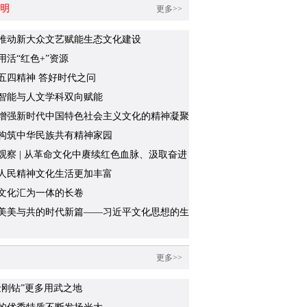
明
更多>>
推动新大众文艺赋能生态文化建设
用活“红色+”资源
五四精神 答好时代之问
智能与人文学科双向赋能
增强新时代中国特色社会主义文化的精神凝聚
构筑中华民族共有精神家园
观察 | 从革命文化中赓续红色血脉、汲取奋进
人民精神文化生活更加丰富
文化汇为一体的长卷
美美与共的时代新篇——习近平文化思想的生
践系列述评之四
更多>>
金刚钻”更多用武之地