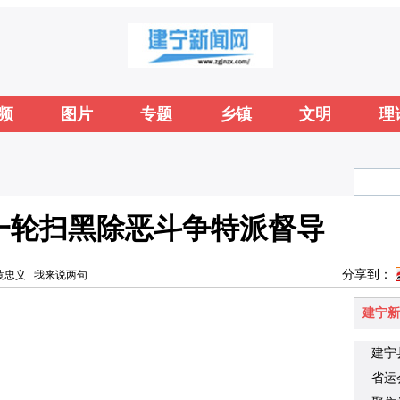
频
图片
专题
乡镇
文明
理
一轮扫黑除恶斗争特派督导
分享到：
黄忠义
我来说两句
建宁新
建宁
省运