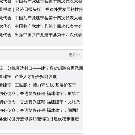
党代会 | 中国共产党建宁县第十四次代表大会
闭幕
看福建｜经济日报头版：福建外贸发展韧性持
现
党代会 | 中国共产党建宁县第十四次代表大会
党代会 | 中国共产党建宁县第十四次代表大会
会议召开
党代会 | 出席中国共产党建宁县第十四次代表
的代表向大会报到
更多>>
统一分拣直达村口——建宁客货邮融合再添新
看建宁 | 产业人才融合赋能发展
看建宁 | 王懿鹏： 接力守防线 基层护安宁
初心使命，奋进复兴征程·福建建宁：赓续红
因，发展优势产业
初心使命，奋进复兴征程·福建建宁：文物为
烽火，红色热土续新篇
初心使命，奋进复兴征程·福建建宁：闽西红
烽火，建宁英烈铸丰碑
县全民健身篮球多功能馆项目建设稳步推进