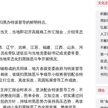
文化文
积极
用好
扫黑办特派督导的鲜明特点。
弘扬
方当天，当地即召开高规格工作汇报会，介绍常态
人工
不断
西、辽宁、吉林、江苏、福建、江西、山东、河
力
不断
专员在带队进驻后与当地党委副书记或党委常委、
第一
当地常态化扫黑除恶斗争开展情况。
力量
促进
多元
相辅相成的共同体，地方各级党委政府与特派督导
果相依，省级扫黑除恶斗争领导小组将密切配合特
书写
立行立改、真改实改，巩固拓展督导工作成效。
动实
海主持汇报会时表示，坚决配合特派督导工作，不
理论
出的整改问题，照单全收、立知立改，切实通过问
严惩的方针，持续对黑恶势力保持高压态势，再攻
给“
，推动山东扫黑除恶工作全面发展、整体提升。