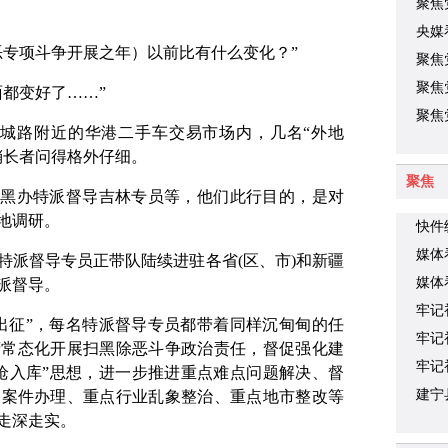
聚焦
胜利
央媒
除恶专项斗争开展之年）以前比有什么变化？”
续显
聚焦
开幕
聚焦
都变好了……”
预备
聚焦
环城路附近的华港二手车交易市场内，几名“外地
大会
稍长者问得格外仔细。
聚焦
扫黑办特派督导吉林专员等，他们此行目的，是对
地调研。
快件
模式
媒体
特派督导专员正带队陆续进驻各省(区、市)和新疆
媒体
派督导。
牢记
出征”，每名特派督导专员都带着同样沉甸甸的任
色基
牢记
府常态化开展扫黑除恶斗争政治责任，督促强化建
媒忆
牢记
枪入库”思想，进一步推进重点难点问题解决、督
土燃
建宁
点案件办理、重点行业乱象整治、重点地市整改等
走深走实。