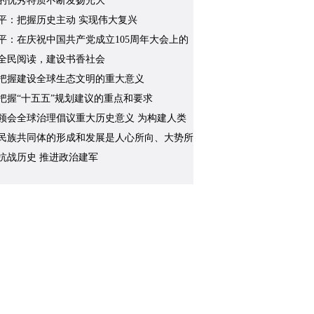
的优秀特质不断发扬光大
平：把握历史主动 实现伟大复兴
平：在庆祝中国共产党成立105周年大会上的
全民阅读，建设书香社会
把握建设全球生态文明的重大意义
把握“十五五”规划建议的重点和要求
领会全球治理倡议重大历史意义 为构建人类
共同体凝聚磅礴合力
民族共同体的形成和发展是人心所向、大势所
历史必然
抗战历史 推进政治建军