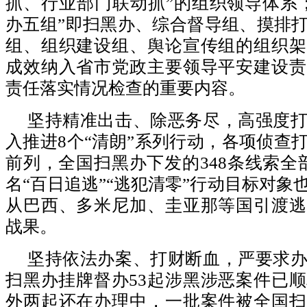
抓、行业部门联动抓”的组织领导体系
办五组”即扫黑办、综合督导组、摸排
组、组织建设组、舆论宣传组的组织架
成效纳入省市党政主要领导平安建设责
责任落实情况检查的重要内容。
坚持精准出击、除恶务尽，高强度
入推进8个“清朗”系列行动，各项侦查
前列，全国扫黑办下发的348条线索全部
名“百日追逃”“逃犯清零”行动目标对象
从巴西、多米尼加、圭亚那等国引渡逃
战果。
坚持依法办案、打财断血，严要求
扫黑办挂牌督办53起涉黑涉恶案件已顺
外两起还在办理中，一批案件被全国扫