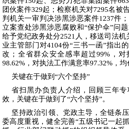
织案件150起、恶势力犯罪集团案件66
团伙案件329起；检察机关对7295名
判机关一审判决涉黑涉恶案件1237件
立案查处涉黑涉恶腐败和“保护伞”问题26
给予党纪政务处分2521人，移送司法机
业主管部门对4104份“三书一函”指出
改；全省群众安全感率超过99%，对
98.62%，对执法工作满意率97.32%
关键在于做到“六个坚持”
省扫黑办负责人介绍，回顾三年专
效，关键在于做到了“六个坚持”。
坚持政治引领、党政主导，全链条
委高度重视，健全完善“五级书记一起