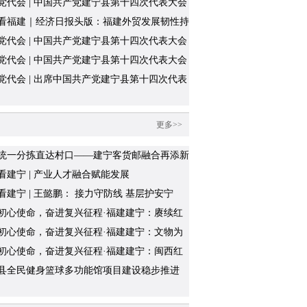
党代会 | 中国共产党建宁县第十四次代表大会
闭幕
看福建｜经济日报头版：福建外贸发展韧性持
现
党代会 | 中国共产党建宁县第十四次代表大会
党代会 | 中国共产党建宁县第十四次代表大会
会议召开
党代会 | 出席中国共产党建宁县第十四次代表
的代表向大会报到
更多>>
统一分拣直达村口——建宁客货邮融合再添新
看建宁 | 产业人才融合赋能发展
看建宁 | 王懿鹏： 接力守防线 基层护安宁
初心使命，奋进复兴征程·福建建宁：赓续红
因，发展优势产业
初心使命，奋进复兴征程·福建建宁：文物为
烽火，红色热土续新篇
初心使命，奋进复兴征程·福建建宁：闽西红
烽火，建宁英烈铸丰碑
县全民健身篮球多功能馆项目建设稳步推进