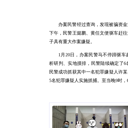
办案民警经过查询，发现被骗资金
下午，民警王懿鹏、黄任文便驱车赶往
子具有重大作案嫌疑。
1月20日，办案民警马不停蹄驱
析研判、实地摸排，民警陆续确定了6
民警成功抓获其中一名犯罪嫌疑人许某
5名犯罪嫌疑人实施抓捕。至当晚9时，