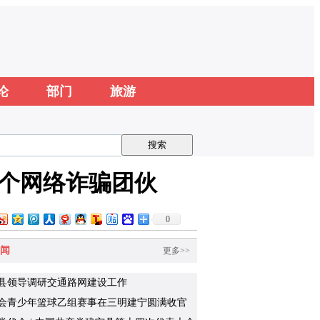
论
部门
旅游
一个网络诈骗团伙
0
闻
更多>>
县领导调研交通路网建设工作
会青少年篮球乙组赛事在三明建宁圆满收官