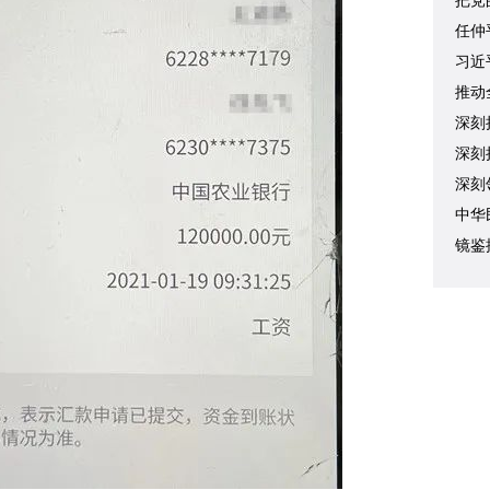
把党
任仲
习近
讲话
推动
深刻
深刻
深刻
命运
中华
趋、
镜鉴