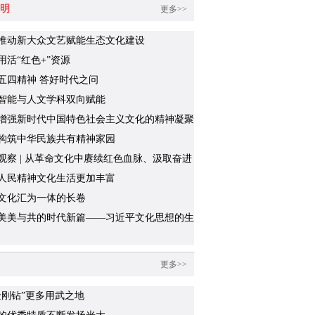
明
更多>>
推动新大众文艺赋能生态文化建设
用活“红色+”资源
五四精神 答好时代之问
智能与人文学科双向赋能
增强新时代中国特色社会主义文化的精神凝聚
构筑中华民族共有精神家园
观察 | 从革命文化中赓续红色血脉、汲取奋进
人民精神文化生活更加丰富
文化汇为一体的长卷
美美与共的时代新篇——习近平文化思想的生
践系列述评之四
更多>>
金刚钻”更多用武之地