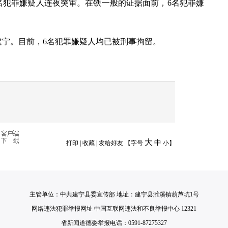
名犯罪嫌疑人连夜突审。在铁一般的证据面前，6名犯罪嫌
建宁。目前，6名犯罪嫌疑人均已被刑事拘留。
大
中
打印
|
收藏
|
发给好友
【字号
小
】
主管单位：中共建宁县委宣传部 地址：建宁县濉溪镇葫芦坑1号
网络违法犯罪举报网址 中国互联网违法和不良举报中心 12321
省新闻道德委举报电话：0591-87275327