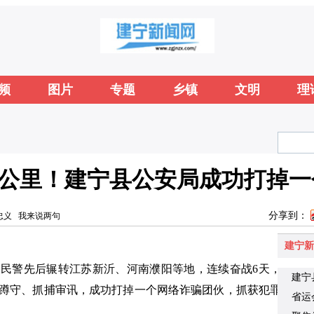
频
图片
专题
乡镇
文明
理
00公里！建宁县公安局成功打掉
分享到：
忠义
我来说两句
建宁新
民警先后辗转江苏新沂、河南濮阳等地，连续奋战6天，
建宁
昼夜蹲守、抓捕审讯，成功打掉一个网络诈骗团伙，抓获犯罪
省运