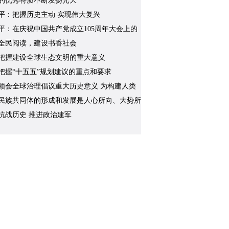
的优秀特质不断发扬光大
平：把握历史主动 实现伟大复兴
平：在庆祝中国共产党成立105周年大会上的
全民阅读，建设书香社会
把握建设全球生态文明的重大意义
把握“十五五”规划建议的重点和要求
领会全球治理倡议重大历史意义 为构建人类
共同体凝聚磅礴合力
民族共同体的形成和发展是人心所向、大势所
历史必然
抗战历史 推进政治建军