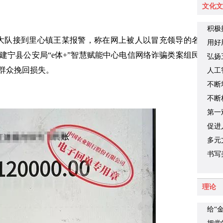
文化文
积极
侦大队接到里心镇王某报警，称在网上被人以冒充领导的名
用好
建宁县公安局“e体+”智慧赋能中心电信网络诈骗类案组民
弘扬
群众挽回损失。
人工
不断
力
不断
第一
力量
促进
多元
书写
动实
理论
给“