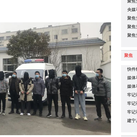
聚焦
胜利
央媒
续显
聚焦
开幕
聚焦
预备
聚焦
大会
聚焦
快件
模式
媒体
媒体
牢记
色基
牢记
媒忆
牢记
土燃
建宁