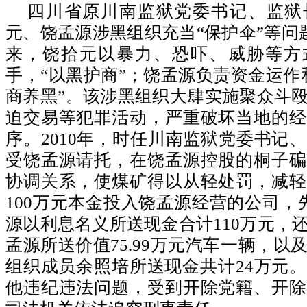
四川省原川南监狱党委书记、监狱
元、饶孟源涉黑组织充当“保护伞”等问题
来，饶拾元以暴力、恐吓、威胁等方
手，“以黑护商”；饶孟源负责资金运作
商养黑”。该涉黑组织大肆实施聚众斗
迫交易等犯罪活动，严重破坏当地的经
序。2010年，时任川南监狱党委书记
受饶孟源请托，在饶孟源控股的桐子碥
协调关系，使煤矿得以从轻处罚，减轻
100万元本金投入饶孟源经营的公司，
源以利息名义所送现金合计110万元，
孟源所送价值75.99万元汽车一辆，以
组织成员余照培所送现金共计24万元
他违纪违法问题，受到开除党籍、开除