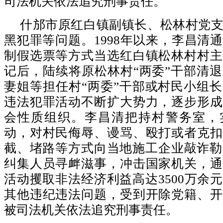
司法机关依法追究刑事责任。
什邡市原红白镇副镇长、松林村党
黑犯罪等问题。1998年以来，李昌清
制假选票等方式当选红白镇松林村村主
记后，陆续将原松林村“两委”干部清
妻姐等担任村“两委”干部或村民小组
违法犯罪活动不断扩大势力，逐步形成
会性质组织。李昌清把持村警务室，
动，对村民侮辱、谩骂、殴打或者克扣
截、堵路等方式向当地施工企业敲诈勒
纠集人员寻衅滋事，冲击国家机关，通
活动攫取非法经济利益高达3500万余
其他违纪违法问题，受到开除党籍、开
被司法机关依法追究刑事责任。