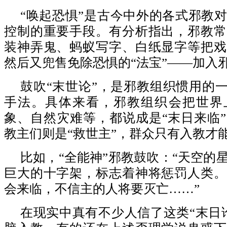
“唤起恐惧”是古今中外的各式邪教
控制的重要手段。有分析指出，邪教常
装神弄鬼、蚂蚁写字、白纸显字等把戏
然后又兜售免除恐惧的“法宝”——加入
鼓吹“末世论”，是邪教组织惯用的一
手法。具体来看，邪教组织会把世界
象、自然灾难等，都说成是“末日来临
教主们则是“救世主”，群众只有入教才能
比如，“全能神”邪教鼓吹：“天空的
巨大的十字架，标志着神将惩罚人类。
会来临，不信主的人将要灭亡……”
在现实中真有不少人信了这类“末日