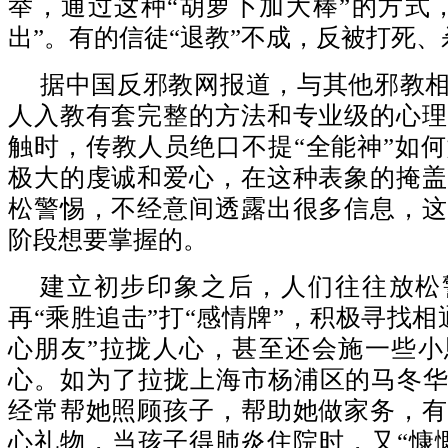
举，通过这种“胡萝卜加大棒”的方式
出”。有的信徒“退教”不成，反被打死、
据中国反邪教网报道，与其他邪教相
人入教有套完整的方法和专业级的心理
触时，传教人员绝口不提“全能神”如
极大的虔诚和爱心，在这种表象的掩盖
松警惕，不经意间透露出很多信息，这
阶段想要掌握的。
建立初步印象之后，人们往往放松
再“乘胜追击”打“感情牌”，积极寻找相
心朋友”拉拢人心，甚至还会施一些小
心。如为了拉拢上海市杨浦区的马冬华
经常帮她照顾孩子，帮助她做家务，有
心礼物，当孩子得肺炎住院时，又“慷慨”