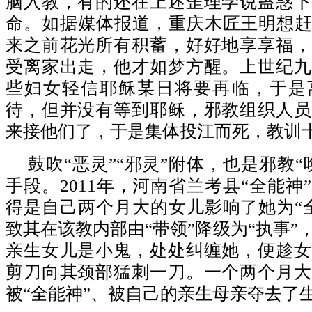
脑入教，有的还在上述歪理学说蛊惑下
命。如据媒体报道，重庆木匠王明想赶
来之前花光所有积蓄，好好地享享福，
受离家出走，他才如梦方醒。上世纪九
些妇女轻信耶稣某日将要再临，于是
待，但并没有等到耶稣，邪教组织人员
来接他们了，于是集体投江而死，教训
鼓吹“恶灵”“邪灵”附体，也是邪教“
手段。2011年，河南省兰考县“全能神
得是自己两个月大的女儿影响了她为“
致其在该教内部由“带领”降级为“执事”
亲生女儿是小鬼，处处纠缠她，便趁女
剪刀向其颈部猛刺一刀。一个两个月大
被“全能神”、被自己的亲生母亲夺去了