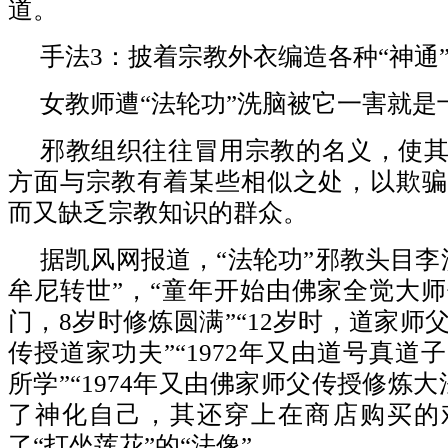
道。
手法3：披着宗教外衣编造各种“神通
女教师遭“法轮功”洗脑被它一害就是
邪教组织往往冒用宗教的名义，使
方面与宗教有着某些相似之处，以欺骗
而又缺乏宗教知识的群众。
据凯风网报道，“法轮功”邪教头目李
牟尼转世”，“童年开始由佛家全觉大
门，8岁时修炼圆满”“12岁时，道家师
传授道家功夫”“1972年又由道号真道
所学”“1974年又由佛家师父传授修炼
了神化自己，其还穿上在商店购买的
了“打坐莲花”的“法像”。