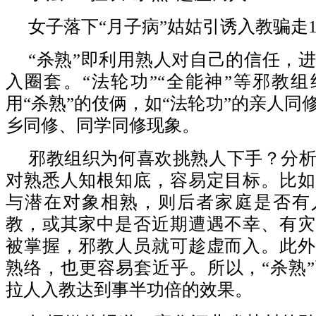
女子落下“月子病”姑姑引诱入教骗走1
“杀熟”即利用熟人对自己的信任，
入圈套。“法轮功”“全能神”等邪教
用“杀熟”的伎俩，如“法轮功”的亲人同
乡同修、同学同修现象。
邪教组织为何喜欢挑熟人下手？分
对熟悉人知根知底，容易定目标。比如
与潜在对象相熟，则后者家庭是否有
教，或其家中是否近期遭遇不幸、有灾
被掌握，邪教人员就可趁虚而入。此外
熟络，也更容易套近乎。所以，“杀熟
拉人入教达到事半功倍的效果。