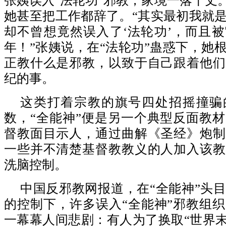
张姨误入“法轮功”邪教，家境一落千丈。
她甚至把工作都辞了。“其实最初我就
却不曾想竟然误入了‘法轮功’，而且
年！”张姨说，在“法轮功”蛊惑下，她
正教什么是邪教，以致于自己跟着他们
纪的事。
这类打着宗教的旗号四处招摇撞骗
数，“全能神”便是另一个典型反面教
督教面目示人，通过曲解《圣经》炮制
一些并不清楚基督教教义的人加入该教
洗脑控制。
中国反邪教网报道，在“全能神”头
的控制下，许多误入“全能神”邪教组
一幕幕人间悲剧：有人为了换取“世界末