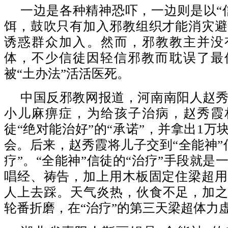
一边是各种精神恐吓，一边则是以“
饵，鼓吹只有加入邪教组织才能消灾避
诱惑群众加入。然而，邪教教主并没有
体，不少信徒因轻信邪教而耽误了最
被“土办法”活活医死。
中国反邪教网报道，河南南阳人赵
小儿麻痹症，为给孩子治病，赵秀霞相
徒“绝对能治好”的“承诺”，并拿出1万
会。后来，赵秀霞将儿子交到“全能神”
疗”。“全能神”信徒的“治疗”手段就是
唱经、祷告，加上用木板固定住梁超用
人上去踩。天气炎热，伙食不足，加之
轮番折磨，在“治疗”的第三天梁超体力