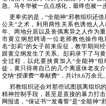
急。马冬华被一点点感化，最终也被一
更卑劣的是，“全能神”邪教组织还借
公关”之术，利用两性关系色诱他人入
年、两地分居以及丧偶离异之人作为重
市黄立纲想聘请一位老师教他操作电
名“彭莉”的女子前来应征，教学期间
跟黄立纲发生了关系。彭莉录下了与黄
全过程，以此要挟黄加入“全能神”组
徒，黄只得将自己的几个离退休老友介
交纳“授课费”“奉献费”，共计8.6万余元
邪教组织还会对那些试图脱离组织的
精神控制手段，甚至是直接的暴力打击
网报道，“保证书”“发毒誓”是“全能神