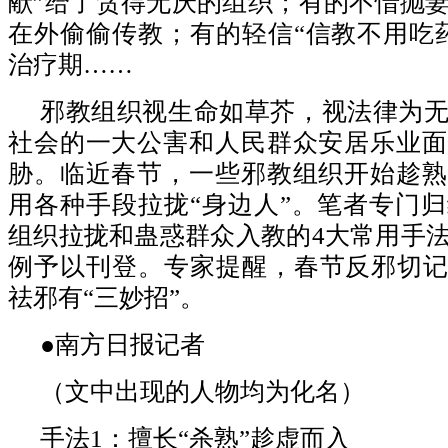
献”给了贪得无厌的组织；有的不惜抛
在外偷偷传教；有的轻信“信教不用吃
治疗期……
邪教组织视生命如草芥，视法律为
社会的一大公害和人民群众安居乐业面
胁。临近春节，一些邪教组织开始趁熟
用各种手段拉拢“身边人”。笔者专门
组织拉拢和蛊惑群众入教的4大常用手
例予以刊登。专家提醒，春节反邪切记
祛邪有“三妙招”。
●南方日报记者
（文中出现的人物均为化名）
手法1：擅长“杀熟”趁虚而入