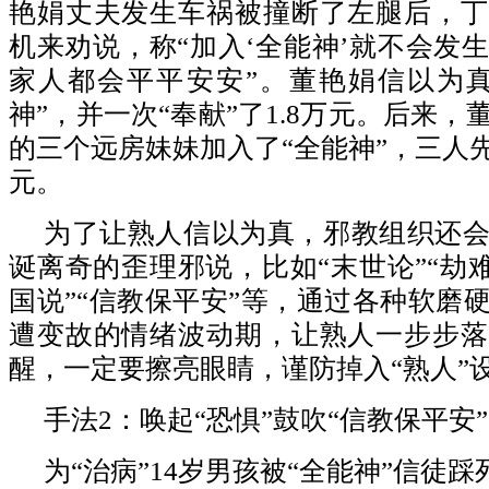
艳娟丈夫发生车祸被撞断了左腿后，丁
机来劝说，称“加入‘全能神’就不会发
家人都会平平安安”。董艳娟信以为真
神”，并一次“奉献”了1.8万元。后来
的三个远房妹妹加入了“全能神”，三人先
元。
为了让熟人信以为真，邪教组织还
诞离奇的歪理邪说，比如“末世论”“劫难
国说”“信教保平安”等，通过各种软磨
遭变故的情绪波动期，让熟人一步步落
醒，一定要擦亮眼睛，谨防掉入“熟人”
手法2：唤起“恐惧”鼓吹“信教保平安”
为“治病”14岁男孩被“全能神”信徒踩