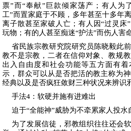
票”而“奉献”巨款倾家荡产；有人为了
工”而置家庭于不顾，多年甚至十多年
离子散甚至家破人亡；有人因“过灵床
玩物；有的人甚至痴迷“护法”而伤人害
省民族宗教研究院研究员陈晓毅此
教不是宗教，二者在信仰对象、教规教
出入自由度和社会功能等五方面有着
示，群众可以从是否把活的教主称为神
经典以及是否疯狂敛财三种状况来辨识
手法4：软硬并施有进难出
迫于“全能神”威胁为不牵累家人投水
为了发展信徒，邪教组织往往还会