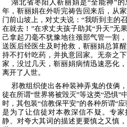
湖北省枣阳人靳丽娟是“全能神”的忠
年，靳丽娟在外听完祷告回来后，从家
门前山坡上，对丈夫说：“我听到主的
在就去！”在求丈夫孩子助其“升天”无
己拿起刀毫不犹豫地往颈部气管一割，
送医后经医生及时抢救，靳丽娟总算醒
持不打针吃药，并执意回家。无奈之下
家，没过几天，靳丽娟病情迅速恶化，
离开了人世。
邪教组织使出各种装神弄鬼的伎俩
徒在所谓“世界将被毁灭”等这类“恐惧”
时，其包装“信教保平安”的各种所谓“应
是为了让信徒对本教深信不疑。专家
静、对夸大其词的描述更要慎之又慎，