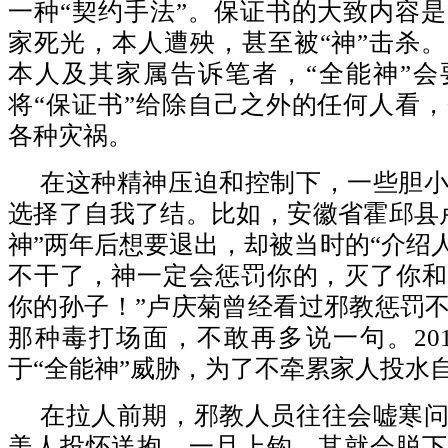
一种“契约手法”。保证书的大致内容
家死光，本人遭殃，甚至被“神”击杀
本人及其家属告诉笔者，“全能神”会
将“保证书”给除自己之外的任何人看
各种灾祸。
在这种精神压迫和控制下，一些胆
选择了自我了结。比如，安徽省霍邱县
神”两年后想要退出，却被当时的“介绍人
不干了，神一定会惩罚你的，灭了你和
你的孙子！”卢庆菊曾经看过邪教惩罚
那种毒打场面，不敢再多说一句。20
于“全能神”威胁，为了不牵累家人投水
在拉人前期，邪教人员往往会嘘寒
美人投怀送抱，一旦上钩，其就会脱下