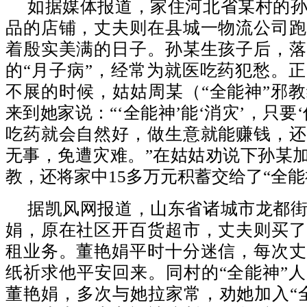
如据媒体报道，家住河北省某村的
品的店铺，丈夫则在县城一物流公司跑
着殷实美满的日子。孙某生孩子后，落
的“月子病”，经常为就医吃药犯愁。
不展的时候，姑姑周某（“全能神”邪
来到她家说：“‘全能神’能‘消灾’，只要
吃药就会自然好，做生意就能赚钱，还
无事，免遭灾难。”在姑姑劝说下孙某加
教，还将家中15多万元积蓄交给了“全能
据凯风网报道，山东省诸城市龙都
娟，原在社区开百货超市，丈夫则买了
租业务。董艳娟平时十分迷信，每次丈
纸祈求他平安回来。同村的“全能神”
董艳娟，多次与她拉家常，劝她加入“